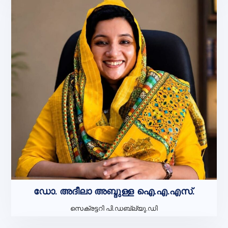
ഡോ. അദീലാ അബ്ദുള്ള ഐ.എ.എസ്.
സെക്രട്ടറി പി.ഡബ്ല്യു.ഡി
മെമ്പർ സെക്രട്ടറി