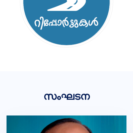
സംഘടന