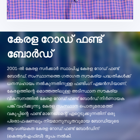
ശ്രീ. ദീപു. എസ്
കേരള റോഡ് ഫണ്ട്
ചീഫ് എക്സിക്യൂട്ടീവ് ഓഫീസർ
ബോർഡ്
2001-ൽ കേരള സർക്കാർ സ്ഥാപിച്ച കേരള റോഡ് ഫണ്ട്
ബോർഡ്, സംസ്ഥാനത്തെ ഗതാഗത സൗകര്യ പദ്ധതികൾക്ക്
ധനസഹായം നൽകുന്നതിനുള്ള ഫണ്ടിംഗ് ഏജൻസിയാണ്,
കേരളത്തിന്റെ മൊത്തത്തിലുള്ള അടിസ്ഥാന സൗകര്യ
വികസനത്തിൽ കേരള റോഡ് ഫണ്ട് ബോർഡ് നിർണായക
പങ്ക് വഹിക്കുന്നു. കേരള സംസ്ഥാന പൊതുമരാമത്ത്
വകുപ്പിന്റെ ഫണ്ട് മാനേജ്‌മെന്റ് ഏറ്റെടുക്കുന്നതിന് ഒരു
പ്രൊഫഷണലും നിയമാനുസൃതവുമായ ബോഡിയുടെ
ആവശ്യകത കേരള റോഡ് ഫണ്ട് ബോർഡിന്
(കെആർഎഫ്ബി) രൂപം നൽകി.