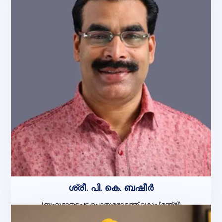
ശ്രീ. പി. കെ. ബഷീർ
(ബഹുമാനപ്പെട്ട പൊതുമരാമത്ത് വകുപ്പ് മന്ത്രി)
വൈസ് ചെയർമാൻ