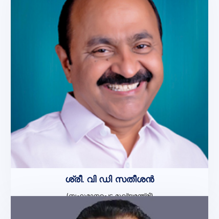
ശ്രീ. വി ഡി സതീശൻ
(ബഹുമാനപ്പെട്ട മുഖ്യമന്ത്രി)
ചെയർമാൻ